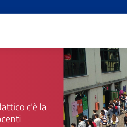
attico c'è la
ocenti