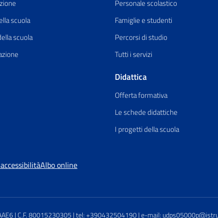
zione
Personale scolastico
ella scuola
Famiglie e studenti
della scuola
Percorsi di studio
azione
Tutti i servizi
Didattica
Offerta formativa
Le schede didattiche
I progetti della scuola
accessibilità
Albo online
AE6 | C.F. 80015230305 | tel: +390432504190 | e-mail: udps05000p@istruzi