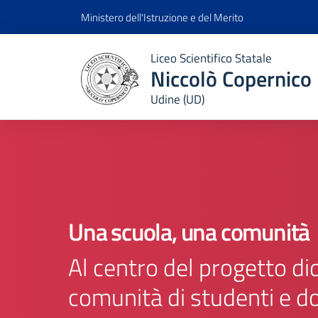
Ministero dell'Istruzione e del Merito
Liceo Scientifico Statale
Niccolò Copernico
Udine (UD)
Una scuola, una comunità
Al centro del progetto did
comunità di studenti e d