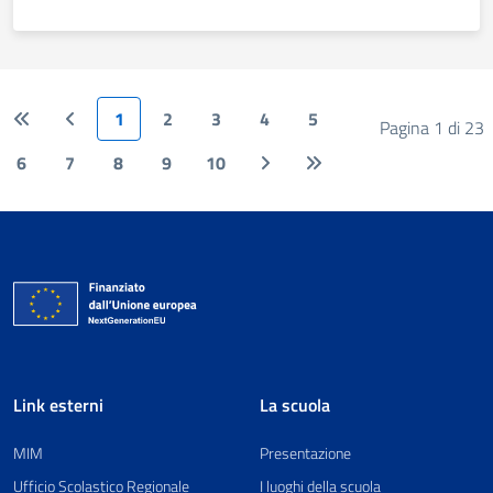
1
2
3
4
5
Pagina 1 di 23
6
7
8
9
10
Link esterni
La scuola
MIM
Presentazione
Ufficio Scolastico Regionale
I luoghi della scuola