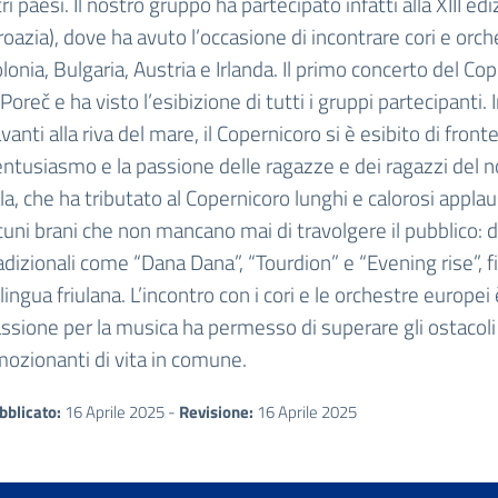
tri paesi. Il nostro gruppo ha partecipato infatti alla XIII edi
roazia), dove ha avuto l’occasione di incontrare cori e orch
lonia, Bulgaria, Austria e Irlanda. Il primo concerto del Cop
 Poreč e ha visto l’esibizione di tutti i gruppi partecipanti.
vanti alla riva del mare, il Copernicoro si è esibito di fronte 
entusiasmo e la passione delle ragazze e dei ragazzi del n
la, che ha tributato al Copernicoro lunghi e calorosi appla
cuni brani che non mancano mai di travolgere il pubblico: da 
adizionali come “Dana Dana”, “Tourdion” e “Evening rise”,
 lingua friulana. L’incontro con i cori e le orchestre europ
ssione per la musica ha permesso di superare gli ostacoli d
ozionanti di vita in comune.
bblicato:
16 Aprile 2025 -
Revisione:
16 Aprile 2025