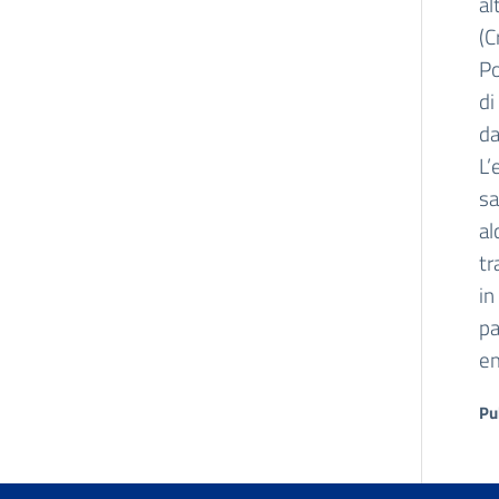
al
(C
Po
di
da
L’
sa
al
tr
in
pa
em
Pu