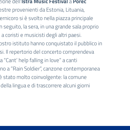
zione dell’
Istra Music Festival
a
Poreč
estre provenienti da Estonia, Lituania,
ernicoro si è svolto nella piazza principale
 In seguito, la sera, in una grande sala proprio
a coristi e musicisti degli altri paesi.
ostro istituto hanno conquistato il pubblico in
usi. Il repertorio del concerto comprendeva
“Cant’ help falling in love” a canti
 fino a ”Rain Soldier”, canzone contemporanea
ei è stato molto coinvolgente: la comune
ella lingua e di trascorrere alcuni giorni