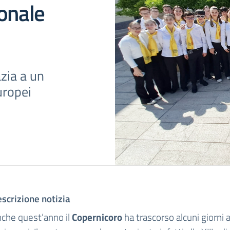
onale
azia a un
uropei
scrizione notizia
che quest’anno il
Copernicoro
ha trascorso alcuni giorni 