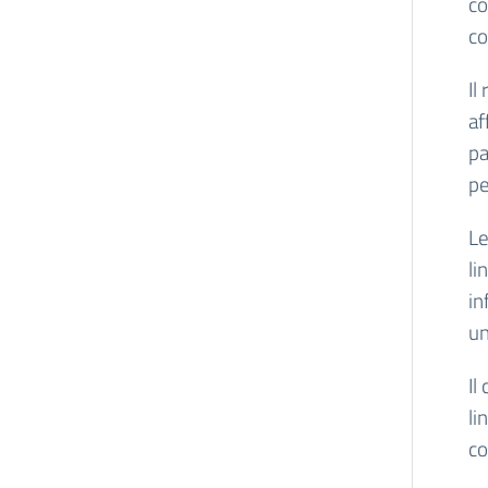
co
co
Il
af
pa
pe
Le
li
in
un
Il
li
co