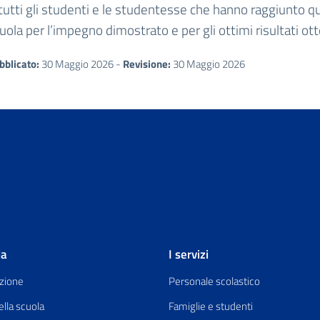
tutti gli studenti e le studentesse che hanno raggiunto 
uola per l’impegno dimostrato e per gli ottimi risultati ott
bblicato:
30 Maggio 2026 -
Revisione:
30 Maggio 2026
la
I servizi
zione
Personale scolastico
ella scuola
Famiglie e studenti