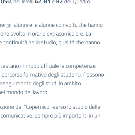
ÖSD
, nei livelli
A2
,
B1
e
B2
del Quadro
er gli alunni e le alunne coinvolti, che hanno
e svolto in orario extracurricolare. La
e continuità nello studio, qualità che hanno
 attestano in modo ufficiale le competenze
el percorso formativo degli studenti. Possono
proseguimento degli studi in ambito
 nel mondo del lavoro.
nzione del “Copernico” verso lo studio delle
e comunicative, sempre più importanti in un