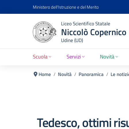
Ministero dell'Istruzione e del Merito
Liceo Scientifico Statale
Niccolò Copernico
Udine (UD)
Scuola
Servizi
Novità
Home
Novità
Panoramica
Le notizi
Tedesco, ottimi risu