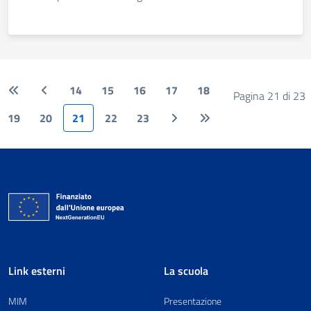
14
15
16
17
18
Pagina 21 di 23
19
20
21
22
23
Link esterni
La scuola
MIM
Presentazione