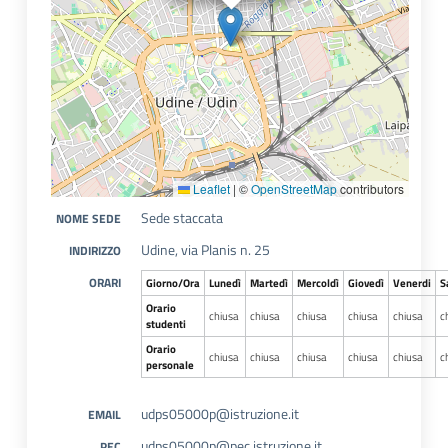
Leaflet
|
©
OpenStreetMap
contributors
Sede staccata
NOME SEDE
Udine, via Planis n. 25
INDIRIZZO
ORARI
Giorno/Ora
Lunedì
Martedì
Mercoldì
Giovedì
Venerdi
S
Orario
chiusa
chiusa
chiusa
chiusa
chiusa
c
studenti
Orario
chiusa
chiusa
chiusa
chiusa
chiusa
c
personale
udps05000p@istruzione.it
EMAIL
udps05000p@pec.istruzione.it
PEC