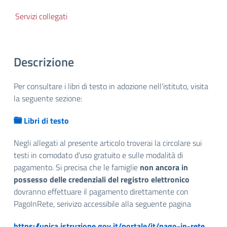
Servizi collegati
Descrizione
Per consultare i libri di testo in adozione nell'istituto, visita
la seguente sezione:
folder
Libri di testo
Negli allegati al presente articolo troverai la circolare sui
testi in comodato d'uso gratuito e sulle modalità di
pagamento. Si precisa che le famiglie
non ancora in
possesso delle credenziali del registro elettronico
dovranno effettuare il pagamento direttamente con
PagoInRete, serivizo accessibile alla seguente pagina
https://unica.istruzione.gov.it/portale/it/pago-in-rete